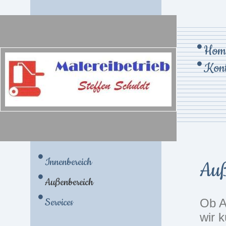
Hom
Kont
Innenbereich
Auß
Außenbereich
Services
Ob A
wir 