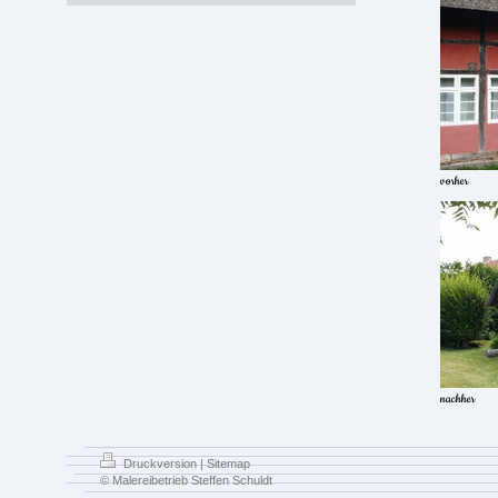
vorher
nachher
Druckversion
|
Sitemap
© Malereibetrieb Steffen Schuldt