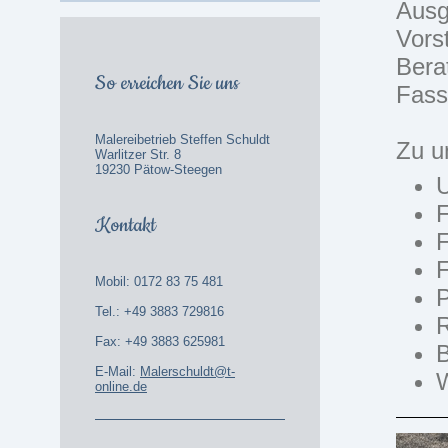
Ausg
Vors
Bera
So erreichen Sie uns
Fass
Malereibetrieb Steffen Schuldt
Zu u
Warlitzer Str. 8
19230 Pätow-Steegen
F
Kontakt
F
Mobil: 0172 83 75 481
P
Tel.: +49 3883 729816
R
Fax: +49 3883 625981
B
E-Mail:
Malerschuldt@t-
online.de